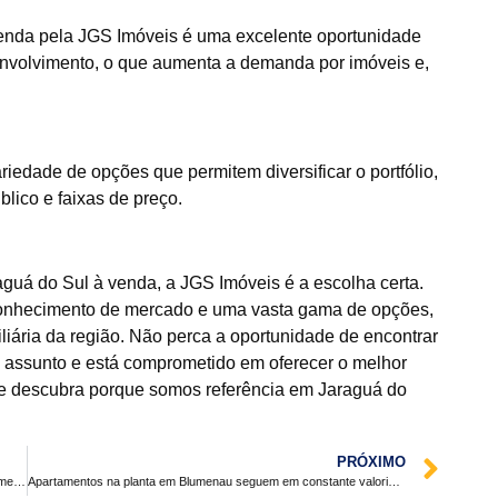
venda pela JGS Imóveis é uma excelente oportunidade
envolvimento, o que aumenta a demanda por imóveis e,
iedade de opções que permitem diversificar o portfólio,
lico e faixas de preço.
uá do Sul à venda, a JGS Imóveis é a escolha certa.
onhecimento de mercado e uma vasta gama de opções,
liária da região. Não perca a oportunidade de encontrar
assunto e está comprometido em oferecer o melhor
 e descubra porque somos referência em Jaraguá do
PRÓXIMO
Portal Apartamento na Planta oferece diversas opções de apartamentos na planta em Florianópolis
Apartamentos na planta em Blumenau seguem em constante valorização