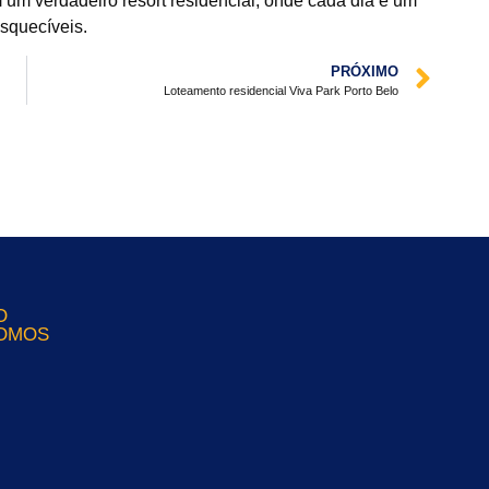
em um verdadeiro resort residencial, onde cada dia é um
squecíveis.
PRÓXIMO
Loteamento residencial Viva Park Porto Belo
O
OMOS