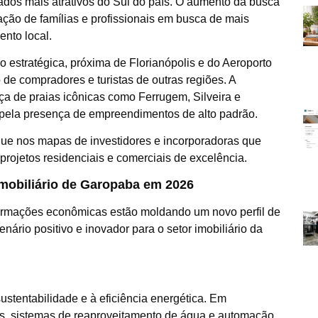
dos mais atrativos do Sul do país. O aumento da busca
ação de famílias e profissionais em busca de mais
nto local.
 estratégica, próxima de Florianópolis e do Aeroporto
o de compradores e turistas de outras regiões. A
a de praias icônicas como Ferrugem, Silveira e
 pela presença de empreendimentos de alto padrão.
ue nos mapas de investidores e incorporadoras que
projetos residenciais e comerciais de excelência.
mobiliário de Garopaba em 2026
ormações econômicas estão moldando um novo perfil de
ário positivo e inovador para o setor imobiliário da
stentabilidade e à eficiência energética. Em
s, sistemas de reaproveitamento de água e automação