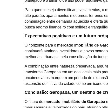
planejado e o turismo de alto poder aquisitivo g
Para quem deseja diversificar investimentos, o 
alto padrão, apartamentos modernos, terrenos es
combinação entre demanda aquecida e oferta qu
busca retorno financeiro com solidez e tranquilid
Expectativas positivas e um futuro prós
O horizonte para o
mercado imobiliário de Ga
continuará atraindo investidores e novos morado
melhorias urbanas e pela consolidação do turism
A combinação entre natureza preservada, arquit
transforma Garopaba em um dos locais mais promi
próximos anos marquem um período de expansão 
ascensão definitiva da cidade como um ícone do
Conclusão: Garopaba, um destino de cre
O futuro do
mercado imobiliário de Garopaba
é
mais seguros e valorizados do país, atraindo olh